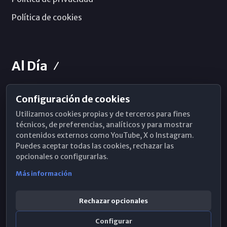
Política de cookies
Al Día
Configuración de cookies
Horarios de Misa
Utilizamos cookies propias y de terceros para fines
Hemeroteca
técnicos, de preferencias, analíticos y para mostrar
contenidos externos como YouTube, X o Instagram.
WhatsApp
Puedes aceptar todas las cookies, rechazar las
opcionales o configurarlas.
Más información
Rechazar opcionales
Configurar