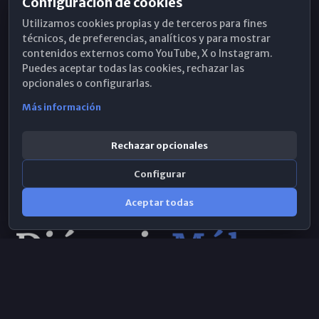
Configuración de cookies
Horarios de Misa
Utilizamos cookies propias y de terceros para fines
Hemeroteca
técnicos, de preferencias, analíticos y para mostrar
contenidos externos como YouTube, X o Instagram.
WhatsApp
Puedes aceptar todas las cookies, rechazar las
opcionales o configurarlas.
Más información
Rechazar opcionales
Configurar
Aceptar todas
Consulta IA
×
Selecciona el área y realiza tu consulta
© 2026 Obispado de Málaga