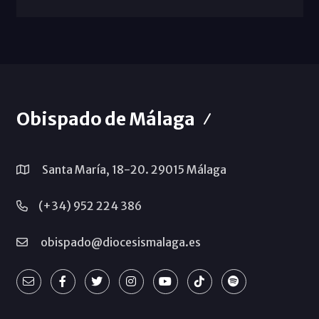
Obispado de Málaga
Santa María, 18-20. 29015 Málaga
(+34) 952 224 386
obispado@diocesismalaga.es