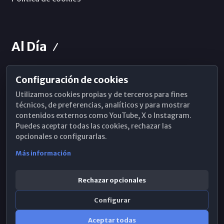
Al Día
Configuración de cookies
Horarios de Misa
Utilizamos cookies propias y de terceros para fines
Hemeroteca
técnicos, de preferencias, analíticos y para mostrar
contenidos externos como YouTube, X o Instagram.
WhatsApp
Puedes aceptar todas las cookies, rechazar las
opcionales o configurarlas.
Más información
Rechazar opcionales
Configurar
Aceptar todas