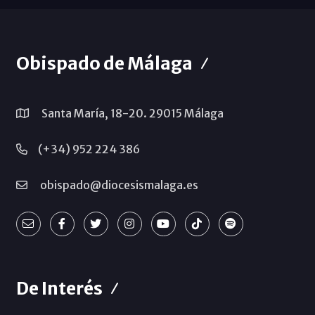
Obispado de Málaga
Santa María, 18-20. 29015 Málaga
(+34) 952 224 386
obispado@diocesismalaga.es
De Interés