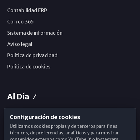
Contabilidad ERP
Correo 365
Sistema de información
Aviso legal
Política de privacidad
Política de cookies
Al Día
Configuración de cookies
Horarios de Misa
Utilizamos cookies propias y de terceros para fines
Hemeroteca
técnicos, de preferencias, analíticos y para mostrar
contenidos externos como YouTube, X o Instagram.