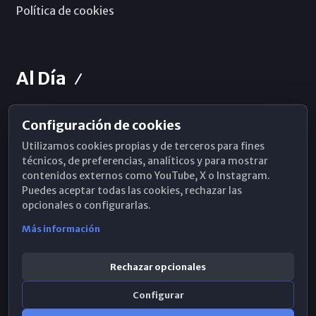
Política de cookies
Al Día
Configuración de cookies
Horarios de Misa
Utilizamos cookies propias y de terceros para fines
Hemeroteca
técnicos, de preferencias, analíticos y para mostrar
contenidos externos como YouTube, X o Instagram.
WhatsApp
Puedes aceptar todas las cookies, rechazar las
opcionales o configurarlas.
Más información
Rechazar opcionales
Configurar