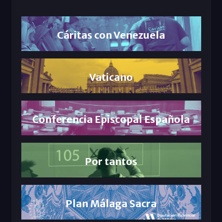
Cáritas con Venezuela
Vaticano
Conferencia Episcopal Española
Por tantos
Plan Málaga Sacra