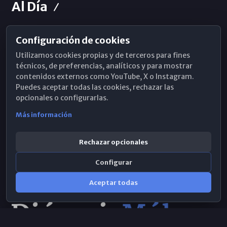
Al Día
Configuración de cookies
Horarios de Misa
Utilizamos cookies propias y de terceros para fines
Hemeroteca
técnicos, de preferencias, analíticos y para mostrar
contenidos externos como YouTube, X o Instagram.
WhatsApp
Puedes aceptar todas las cookies, rechazar las
opcionales o configurarlas.
Más información
Rechazar opcionales
Configurar
Aceptar todas
Consulta IA