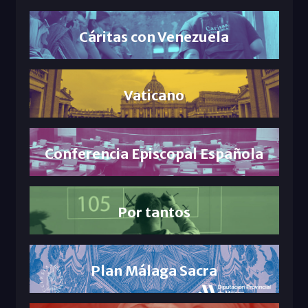
Cáritas con Venezuela
Vaticano
Conferencia Episcopal Española
Por tantos
Plan Málaga Sacra