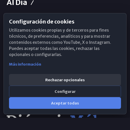
Al Día
Configuración de cookies
Horarios de Misa
Utilizamos cookies propias y de terceros para fines
Hemeroteca
técnicos, de preferencias, analíticos y para mostrar
contenidos externos como YouTube, X o Instagram.
WhatsApp
Puedes aceptar todas las cookies, rechazar las
opcionales o configurarlas.
Más información
Rechazar opcionales
Configurar
Aceptar todas
Consulta IA
×