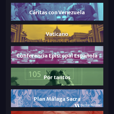
Cáritas con Venezuela
Vaticano
Conferencia Episcopal Española
Por tantos
Plan Málaga Sacra