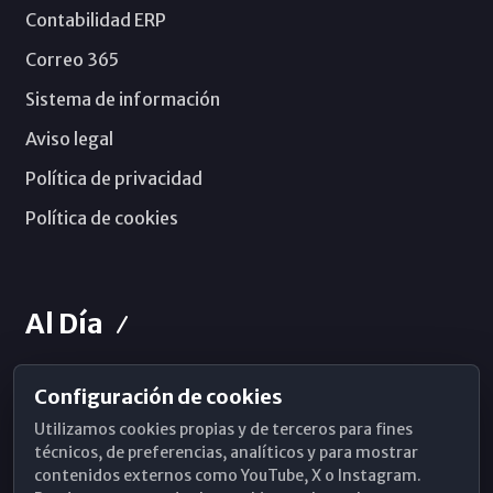
Contabilidad ERP
Correo 365
Sistema de información
Aviso legal
Política de privacidad
Política de cookies
Al Día
Configuración de cookies
Horarios de Misa
Utilizamos cookies propias y de terceros para fines
Hemeroteca
técnicos, de preferencias, analíticos y para mostrar
contenidos externos como YouTube, X o Instagram.
WhatsApp