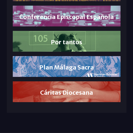
Conferencia Episcopal Española
Por tantos
Plan Málaga Sacra
Cáritas Diocesana