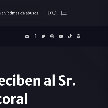
 a víctimas de abusos
a
eciben al Sr.
toral