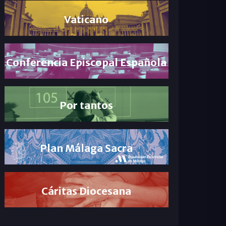
Vaticano
Conferencia Episcopal Española
Por tantos
Plan Málaga Sacra
Cáritas Diocesana