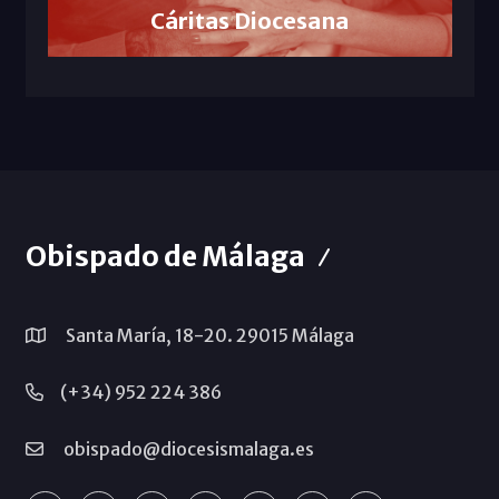
Cáritas Diocesana
Obispado de Málaga
Santa María, 18-20. 29015 Málaga
(+34) 952 224 386
obispado@diocesismalaga.es