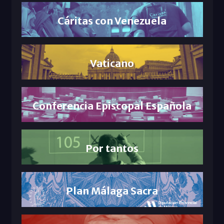
Cáritas con Venezuela
Vaticano
Conferencia Episcopal Española
Por tantos
Plan Málaga Sacra