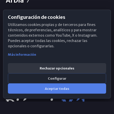
Al Día
Configuración de cookies
Horarios de Misa
Utilizamos cookies propias y de terceros para fines
Hemeroteca
técnicos, de preferencias, analíticos y para mostrar
contenidos externos como YouTube, X o Instagram.
WhatsApp
Puedes aceptar todas las cookies, rechazar las
opcionales o configurarlas.
Más información
Rechazar opcionales
Configurar
Aceptar todas
Consulta IA
×