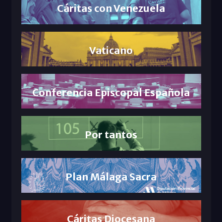
Cáritas con Venezuela
Vaticano
Conferencia Episcopal Española
Por tantos
Plan Málaga Sacra
Cáritas Diocesana