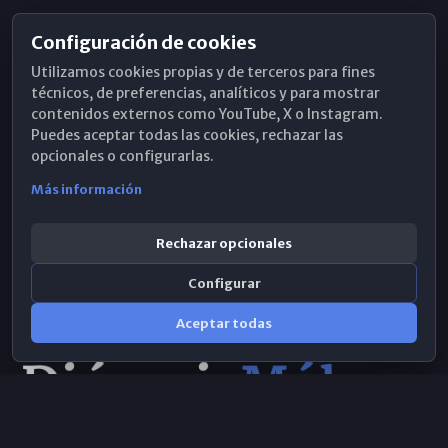
Configuración de cookies
Horarios de Misa
Utilizamos cookies propias y de terceros para fines
Hemeroteca
técnicos, de preferencias, analíticos y para mostrar
contenidos externos como YouTube, X o Instagram.
WhatsApp
Puedes aceptar todas las cookies, rechazar las
opcionales o configurarlas.
Más información
Rechazar opcionales
Configurar
Aceptar todas
Consulta IA
×