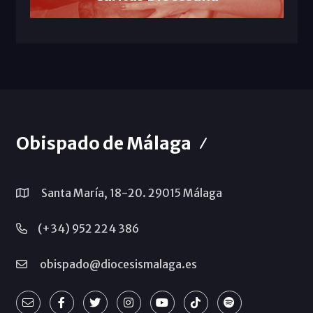
Obispado de Málaga
Santa María, 18-20. 29015 Málaga
(+34) 952 224 386
obispado@diocesismalaga.es