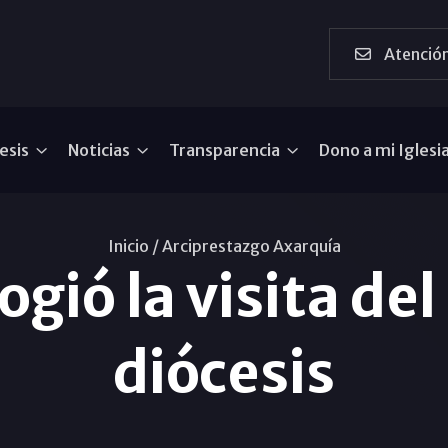
Atención
esis
Noticias
Transparencia
Dono a mi Iglesi
Inicio /
Arciprestazgo Axarquía
ió la visita del
diócesis