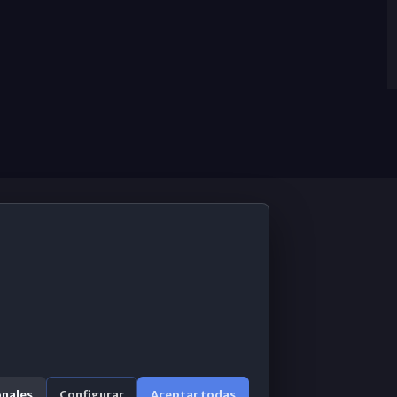
De Interés
Contabilidad ERP
Correo 365
onales
Configurar
Aceptar todas