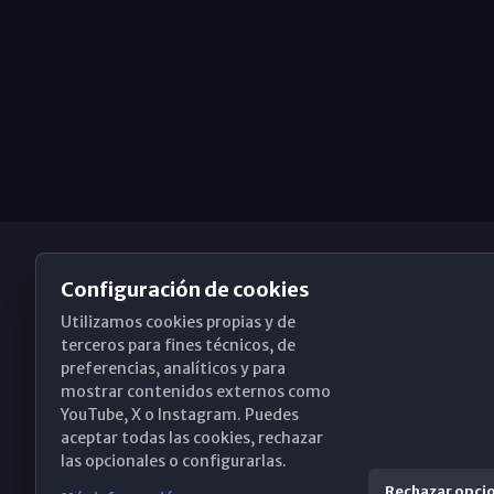
Configuración de cookies
Utilizamos cookies propias y de
Obispado de Málaga
terceros para fines técnicos, de
preferencias, analíticos y para
mostrar contenidos externos como
YouTube, X o Instagram. Puedes
Santa María, 18-20. 29015 Málaga
aceptar todas las cookies, rechazar
las opcionales o configurarlas.
(+34) 952 224 386
Rechazar opci