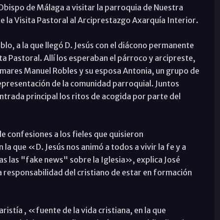
 Obispo de Málaga a visitar la parroquia de Nuestra
 la Visita Pastoral al Arciprestazgo Axarquía Interior.
blo, a la que llegó D. Jesús con el diácono permanente
a Pastoral. Allí los esperaban el párroco y arcipreste,
omares Manuel Robles y su esposa Antonia, un grupo de
representación de la comunidad parroquial. Juntos
ntrada principal los ritos de acogida por parte del
e confesiones a los fieles que quisieron
 la que «D. Jesús nos animó a todos a vivir la fe y a
s las "fake news" sobre la Iglesia», explica José
responsabilidad del cristiano de estar en formación
ristía , «fuente de la vida cristiana, en la que