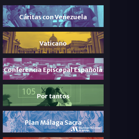
Cáritas con Venezuela
Vaticano
Conferencia Episcopal Española
Por tantos
Plan Málaga Sacra