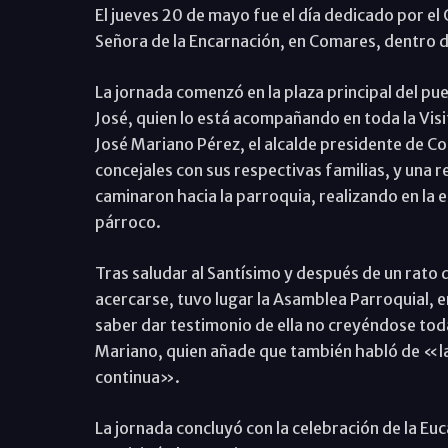
El jueves 20 de mayo fue el día dedicado por el
Señora de la Encarnación, en Comares, dentro de
La jornada comenzó en la plaza principal del pue
José, quien lo está acompañando en toda la Visit
José Mariano Pérez, el alcalde presidente de C
concejales con sus respectivas familias, y una 
caminaron hacia la parroquia, realizando en la e
párroco.
Tras saludar al Santísimo y después de un rato d
acercarse, tuvo lugar la Asamblea Parroquial, en
saber dar testimonio de ella no creyéndose toda
Mariano, quien añade que también habló de «la 
continua».
La jornada concluyó con la celebración de la Euca