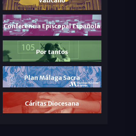
Conferencia Episcopal Española
Por tantos
Plan Málaga Sacra
Cáritas Diocesana