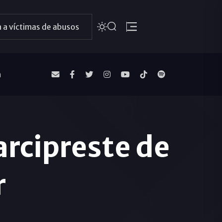
 a víctimas de abusos
a
arcipreste de
r