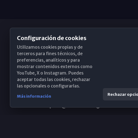
Configuración de cookies
Utilizamos cookies propias y de
Obispado de Málaga
terceros para fines técnicos, de
preferencias, analíticos y para
mostrar contenidos externos como
YouTube, X o Instagram. Puedes
Santa María, 18-20. 29015 Málaga
aceptar todas las cookies, rechazar
las opcionales o configurarlas.
(+34) 952 224 386
Rechazar opci
Más información
obispado@diocesismalaga.es