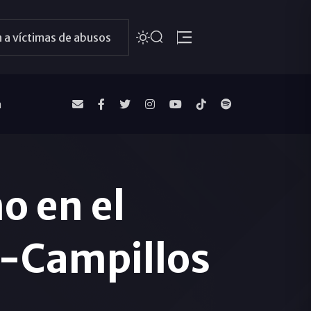
 a víctimas de abusos
a
 en el
a-Campillos