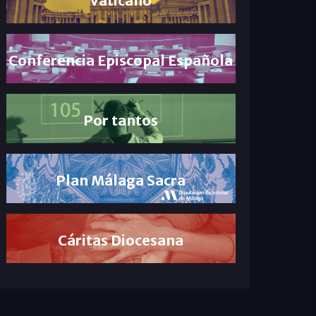
Conferencia Episcopal Española
Por tantos
Plan Málaga Sacra
Cáritas Diocesana