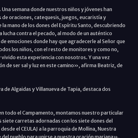
s. Una semana donde nuestros niños y jóvenes han
s de oraciones, catequesis, juegos, eucaristía y
e la mano de los dones del Espíritu Santo, descubriendo
a lucha contra el pecado, al modo de un auténtico
a de emociones donde hay que agradecerle al Señor que
odos los niños, con el resto de monitores y como no,
 vivido esta experiencia con nosotros. Y una vez
 de ser sal y luz en este camino», afirma Beatriz, de
a de Algaidas y Villanueva de Tapia, destaca dos
en todo el Campamento, montamos nuestro particular
 siete carretas adornadas con los siete dones del
, desde el CEULAJ a la parroquia de Mollina, Nuestra
e del pueblo para unirse a nuestra oración mariana».