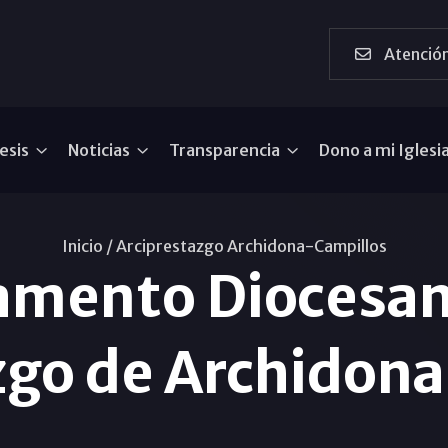
Atención
esis
Noticias
Transparencia
Dono a mi Iglesi
Inicio /
Arciprestazgo Archidona-Campillos
mento Diocesano
zgo de Archidon