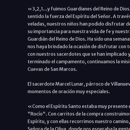
«3,2,1...y fuimos Guardianes del Reino de Dio
sentido la fuerza del Espíritu del Señor. A travé
veladas, nuestros niños han podido disfrutar d
su importancia para nuestra vida de fe y nuestr
Guardián del Reino de Dios. Ha sido una seman
nos haya brindado la ocasión de disfrutar con t
con nuestros sacerdotes que se han implicado y
terminado el campamento, continuamos la misión
Cuevas de San Marcos.
El sacerdote Marcel Lunar, párroco de Villanuev
momentos de oración muy especiales.
«Como el Espíritu Santo estaba muy presente 
"Rocío". Con carritos de la compra construimos
Espíritu, y con ellas recorrimos nuestro camino
Señora de la Oliva, donde nos esperaba la gent