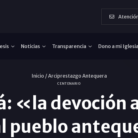
Atención
esis
Noticias
Transparencia
Dono a mi Iglesi
Inicio /
Arciprestazgo Antequera
CENTENARIO
: «la devoción a
al pueblo anteq