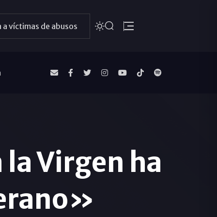
 a víctimas de abusos
a
 la Virgen ha
uerano»