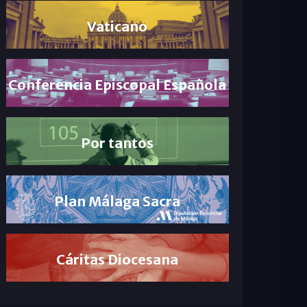
Vaticano
Conferencia Episcopal Española
Por tantos
Plan Málaga Sacra
Cáritas Diocesana