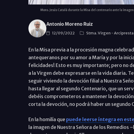
Mons. Jesús Catalá durante la Misa del centenario ante la imag
Antonio Moreno Ruiz
12/09/2022
Stma. Virgen
-
Arciprest
En la Misa previa a la procesión magna celebrada 
antequeranos por su amor a María y por la inicia
felicidades! Esto es muy importante; pero no
a la Virgen debe expresarse en la vida diaria. 
seguir viviendo la devoción filial a Nuestra Se
hasta llegar al segundo Centenario, que un ser
debéis comprometeros a mantener la devoción a
corta la devoción, no podrá haber un segundo
En la homilía que
puede leerse íntegra en este
la imagen de Nuestra Señora de los Remedios 