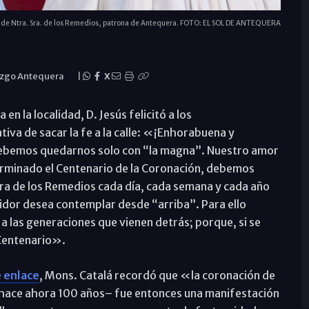
en de Ntra. Sra. de los Remedios, patrona de Antequera. FOTO: EL SOL DE ANTEQUERA
azgo Antequera
|
X
en la localidad, D. Jesús felicitó a los
tiva de sacar la fe a la calle: «¡Enhorabuena y
 debemos quedarnos solo con “la magna”. Nuestro amor
Terminado el Centenario de la Coronación, debemos
ñora de los Remedios cada día, cada semana y cada año
vidor desea contemplar desde “arriba”. Para ello
 las generaciones que vienen detrás; porque, si se
 Centenario».
 enlace
, Mons. Catalá recordó que «la coronación de
–hace ahora 100 años– fue entonces una manifestación