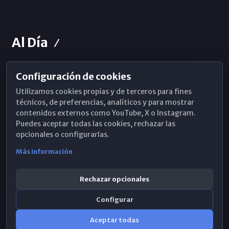
Al Día
Configuración de cookies
Horarios de Misa
Utilizamos cookies propias y de terceros para fines
Hemeroteca
técnicos, de preferencias, analíticos y para mostrar
contenidos externos como YouTube, X o Instagram.
WhatsApp
Puedes aceptar todas las cookies, rechazar las
opcionales o configurarlas.
Más información
Rechazar opcionales
Configurar
Aceptar todas