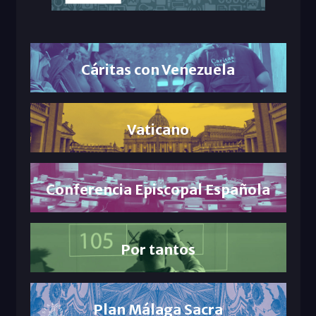
Cáritas con Venezuela
Vaticano
Conferencia Episcopal Española
Por tantos
Plan Málaga Sacra