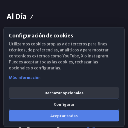
Al Día
Configuración de cookies
Horarios de Misa
Utilizamos cookies propias y de terceros para fines
Hemeroteca
técnicos, de preferencias, analíticos y para mostrar
contenidos externos como YouTube, X o Instagram.
WhatsApp
Puedes aceptar todas las cookies, rechazar las
opcionales o configurarlas.
Más información
Rechazar opcionales
Configurar
Aceptar todas