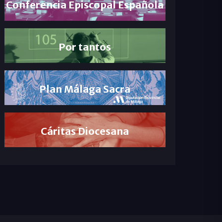
Conferencia Episcopal Española
Por tantos
Plan Málaga Sacra
Cáritas Diocesana