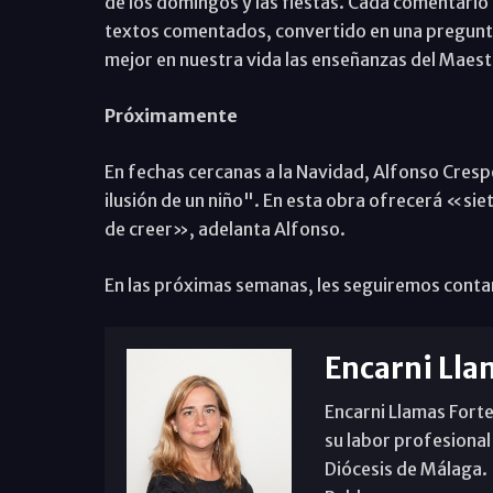
de los domingos y las fiestas. Cada comentario 
textos comentados, convertido en una pregunt
mejor en nuestra vida las enseñanzas del Maest
Próximamente
En fechas cercanas a la Navidad, Alfonso Crespo
ilusión de un niño". En esta obra ofrecerá «siet
de creer», adelanta Alfonso.
En las próximas semanas, les seguiremos cont
Encarni Lla
Encarni Llamas Forte
su labor profesional
Diócesis de Málaga. B