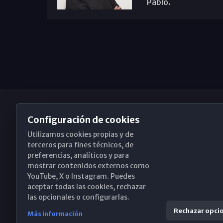
Pablo.
Configuración de cookies
Utilizamos cookies propias y de
Obispado de Málaga
terceros para fines técnicos, de
preferencias, analíticos y para
mostrar contenidos externos como
YouTube, X o Instagram. Puedes
Santa María, 18-20. 29015 Málaga
aceptar todas las cookies, rechazar
las opcionales o configurarlas.
(+34) 952 224 386
Rechazar opci
Más información