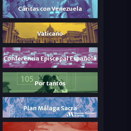
Cáritas con Venezuela
Vaticano
Conferencia Episcopal Española
Por tantos
Plan Málaga Sacra