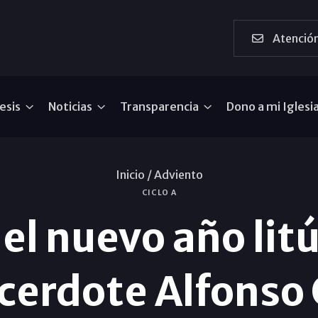
Atención
esis
Noticias
Transparencia
Dono a mi Iglesi
Inicio /
Adviento
CICLO A
l nuevo año litú
cerdote Alfonso 