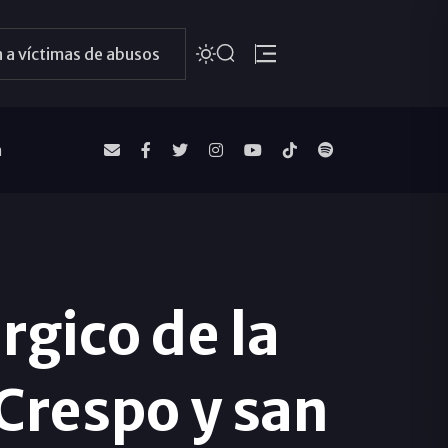
 a víctimas de abusos
a
rgico de la
Crespo y san