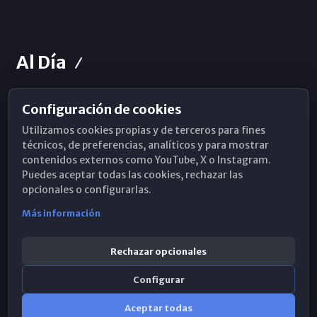
Al Día
Configuración de cookies
Horarios de Misa
Utilizamos cookies propias y de terceros para fines
Hemeroteca
técnicos, de preferencias, analíticos y para mostrar
contenidos externos como YouTube, X o Instagram.
WhatsApp
Puedes aceptar todas las cookies, rechazar las
opcionales o configurarlas.
Más información
Rechazar opcionales
Configurar
Aceptar todas