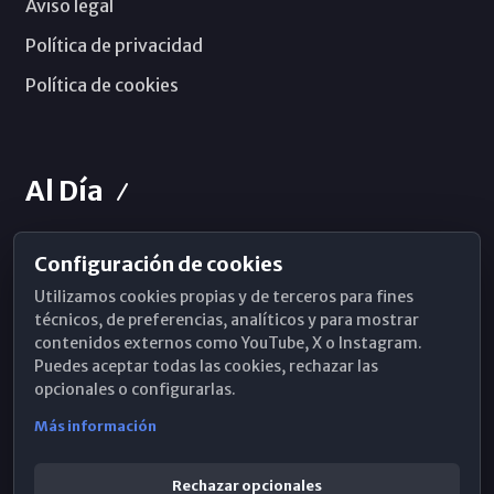
Aviso legal
Política de privacidad
Política de cookies
Al Día
Configuración de cookies
Horarios de Misa
Utilizamos cookies propias y de terceros para fines
Hemeroteca
técnicos, de preferencias, analíticos y para mostrar
contenidos externos como YouTube, X o Instagram.
WhatsApp
Puedes aceptar todas las cookies, rechazar las
opcionales o configurarlas.
Más información
Rechazar opcionales