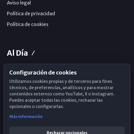
Aviso legal
Política de privacidad
Política de cookies
Al Día
Configuración de cookies
Horarios de Misa
Utilizamos cookies propias y de terceros para fines
Hemeroteca
técnicos, de preferencias, analíticos y para mostrar
contenidos externos como YouTube, X o Instagram.
WhatsApp
Puedes aceptar todas las cookies, rechazar las
opcionales o configurarlas.
Más información
Rechazar opcionales