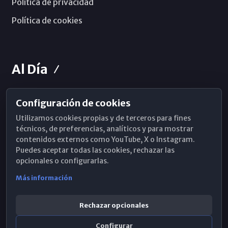
Política de privacidad
Política de cookies
Al Día
Configuración de cookies
Horarios de Misa
Utilizamos cookies propias y de terceros para fines
Hemeroteca
técnicos, de preferencias, analíticos y para mostrar
contenidos externos como YouTube, X o Instagram.
WhatsApp
Puedes aceptar todas las cookies, rechazar las
opcionales o configurarlas.
Más información
Rechazar opcionales
Configurar