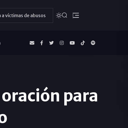
 a víctimas de abusos
a
y oración para
o