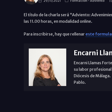
29/11/2021
Formación
-
Adviento
|
El título de la charla será "Adviento: Advenimie
las 11.00 horas, en modalidad online.
Para inscribirse, hay que rellenar
este formula
Encarni Lla
Encarni Llamas Forte
su labor profesional
Diócesis de Málaga. B
Pablo.