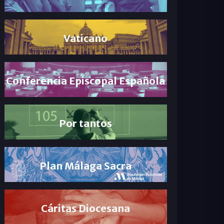
Vaticano
Conferencia Episcopal Española
Por tantos
Plan Málaga Sacra
Cáritas Diocesana