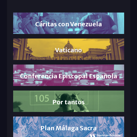
Cáritas con Venezuela
Vaticano
Conferencia Episcopal Española
Por tantos
Plan Málaga Sacra