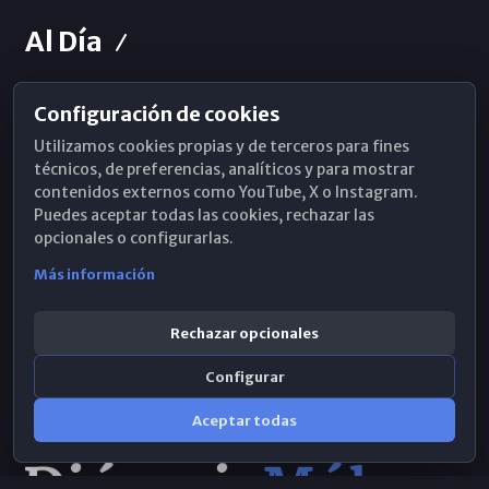
Al Día
Configuración de cookies
Horarios de Misa
Utilizamos cookies propias y de terceros para fines
Hemeroteca
técnicos, de preferencias, analíticos y para mostrar
contenidos externos como YouTube, X o Instagram.
WhatsApp
Puedes aceptar todas las cookies, rechazar las
opcionales o configurarlas.
Más información
Rechazar opcionales
Configurar
Aceptar todas