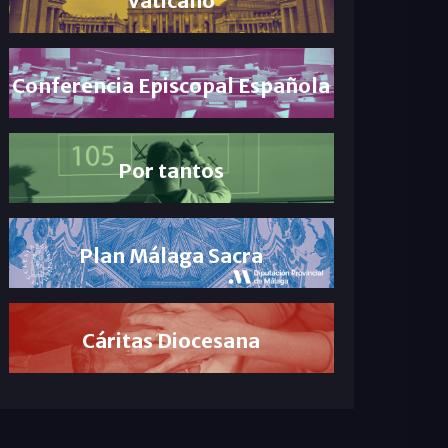
Conferencia Episcopal Española
Por tantos
Plan Málaga Sacra
Cáritas Diocesana