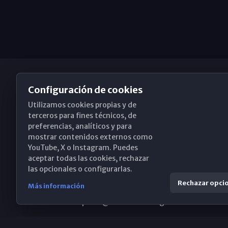
Configuración de cookies
Utilizamos cookies propias y de
Obispado de Málaga
terceros para fines técnicos, de
preferencias, analíticos y para
mostrar contenidos externos como
YouTube, X o Instagram. Puedes
Santa María, 18-20. 29015 Málaga
aceptar todas las cookies, rechazar
las opcionales o configurarlas.
(+34) 952 224 386
Rechazar opci
Más información
obispado@diocesismalaga.es