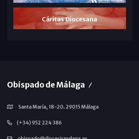
Cáritas Diocesana
Obispado de Málaga
Santa María, 18-20. 29015 Málaga
(+34) 952 224 386
obispado@diocesismalaga.es