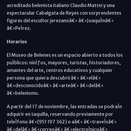
acreditado belenista italiano Claudio Mattei y una
espectacular Cabalgata de Reyes con sorprendentes
figuras del escultor jerezanoâ€‹ â€‹JoaquiÌnâ€‹
â€‹PeÌrez.
Horarios
El Museo de Belenes es un espacio abierto a todos los
puÌblicos: ninÌƒos, mayores, turistas, historiadores,
amantes del arte, centros educativos y cualquier
persona que quiera descubrirâ€‹ â€‹elâ€‹
â€‹desconocidoâ€‹ â€‹arteâ€‹ â€‹delâ€‹
â€‹belenismo.
A partir del 17 de noviembre, las entradas se podraÌn
adquirir en taquilla, reservando previamente por
teleÌfono â€‹(951 197 362) o aâ€‹ â€‹traveÌsâ€‹
â€‹delâ€‹ â€‹correoâ€‹ â€‹electroÌnicoâ€‹