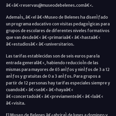
â€‹â€‹reservas@museodebelenes.comâ€‹.
AdemaÌs, â€‹el â€‹Museo de Belenes ha disenÌƒado
un programa educativo con visitas pedagoÌgicas para
grupos de escolares de diferentes niveles formativos
que van desdeâ€‹ â€‹primariaâ€‹ â€‹hastaâ€‹
â€‹estudiosâ€‹ â€‹universitarios.
Las tarifas establecidas son de seis euros para la
entrada generalâ€‹, habiendo reduccioÌn de las
mismas para mayores de 65 anÌƒos y ninÌƒos de 3 a 12
anÌƒos y gratuitas de 0 a 3 anÌƒos. Para grupos a
partir de 12 personas hay tarifas especiales siempre y
cuandoâ€‹ â€‹seâ€‹ â€‹hayaâ€‹
â€‹concertadoâ€‹ â€‹previamenteâ€‹ â€‹laâ€‹
â€‹visita.
El Museo de Belenes â€‹abriraÌ de lunes a domingo y