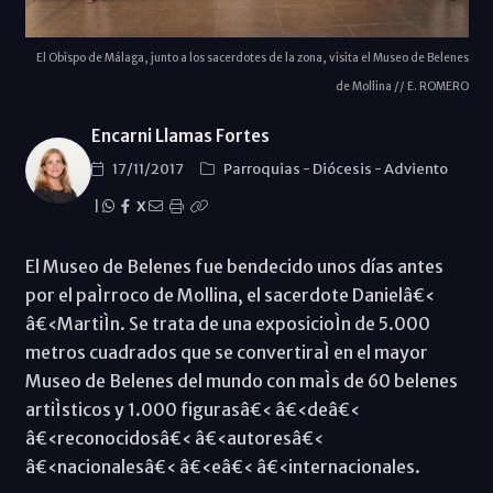
El Obispo de Málaga, junto a los sacerdotes de la zona, visita el Museo de Belenes
de Mollina // E. ROMERO
Encarni Llamas Fortes
17/11/2017
Parroquias
-
Diócesis
-
Adviento
|
X
El Museo de Belenes fue bendecido unos días antes
por el paÌrroco de Mollina, el sacerdote Danielâ€‹
â€‹MartiÌn. Se trata de una exposicioÌn de 5.000
metros cuadrados que se convertiraÌ en el mayor
Museo de Belenes del mundo con maÌs de 60 belenes
artiÌsticos y 1.000 figurasâ€‹ â€‹deâ€‹
â€‹reconocidosâ€‹ â€‹autoresâ€‹
â€‹nacionalesâ€‹ â€‹eâ€‹ â€‹internacionales.