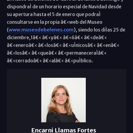
dispondraÌ de un horario especial de Navidad desde
su apertura hasta el 5 de enero que podraÌ
consultarse en la propia â€‹web del Museo
(
www.museodebelenes.com
), siendo los diÌas 25 de
diciembre,1â€‹ â€‹yâ€‹ â€‹6â€‹ â€‹deâ€‹
â€‹eneroâ€‹ â€‹losâ€‹ â€‹uÌnicosâ€‹ â€‹enâ€‹
â€‹losâ€‹ â€‹queâ€‹ â€‹permaneceraÌâ€‹
â€‹cerradoâ€‹ â€‹alâ€‹ â€‹puÌblico.
Encarni Llamas Fortes