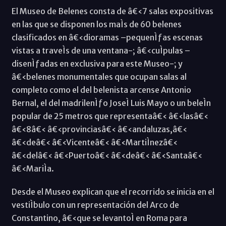
El Museo de Belenes consta de â€‹7 salas expositivas
en las que se disponen los maÌs de 60 belenes
clasificados en â€‹dioramas –pequenÌƒas escenas
vistas a traveÌs de una ventana-; â€‹cuÌpulas –
disenÌƒadas en exclusiva para este Museo-; y
â€‹belenes monumentales que ocupan salas al
completo como el del belenista arcense Antonio
Bernal, el del madrilenÌƒo JoseÌ Luis Mayo o un beleÌn
popular de 25 metros que representaâ€‹ â€‹lasâ€‹
â€‹8â€‹ â€‹provinciasâ€‹ â€‹andaluzas,â€‹
â€‹deâ€‹ â€‹Vicenteâ€‹ â€‹MartiÌnezâ€‹
â€‹delâ€‹ â€‹Puertoâ€‹ â€‹deâ€‹ â€‹Santaâ€‹
â€‹MariÌa.
Desde el Museo explican que el recorrido se inicia en el
vestiÌbulo con un representación del Arco de
Constantino, â€‹que se levantoÌ en Roma para