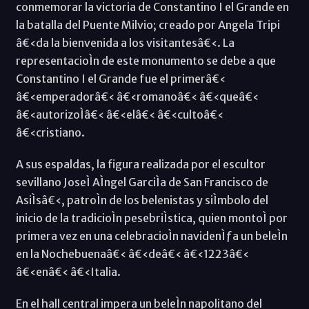
conmemorar la victoria de Constantino I el Grande en
la batalla del Puente Milvio; creado por Angela Tripi
â€‹da la bienvenida a los visitantesâ€‹. La
representacioÌn de este monumento se debe a que
Constantino I el Grande fue el primerâ€‹
â€‹emperadorâ€‹ â€‹romanoâ€‹ â€‹queâ€‹
â€‹autorizoÌâ€‹ â€‹elâ€‹ â€‹cultoâ€‹
â€‹cristiano.
A sus espaldas, la figura realizada por el escultor
sevillano JoseÌ AÌngel GarciÌa de San Francisco de
AsiÌsâ€‹, patroÌn de los belenistas y siÌmbolo del
inicio de la tradicioÌn pesebriÌstica, quien montoÌ por
primera vez en una celebracioÌn navidenÌƒa un beleÌn
en la Nochebuenaâ€‹ â€‹deâ€‹ â€‹1223â€‹
â€‹enâ€‹ â€‹Italia.
En el hall central impera un beleÌn napolitano del