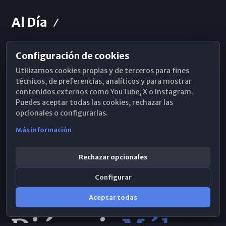
Al Día
Configuración de cookies
Horarios de Misa
Utilizamos cookies propias y de terceros para fines
Hemeroteca
técnicos, de preferencias, analíticos y para mostrar
contenidos externos como YouTube, X o Instagram.
WhatsApp
Puedes aceptar todas las cookies, rechazar las
opcionales o configurarlas.
Más información
Rechazar opcionales
Configurar
Aceptar todas