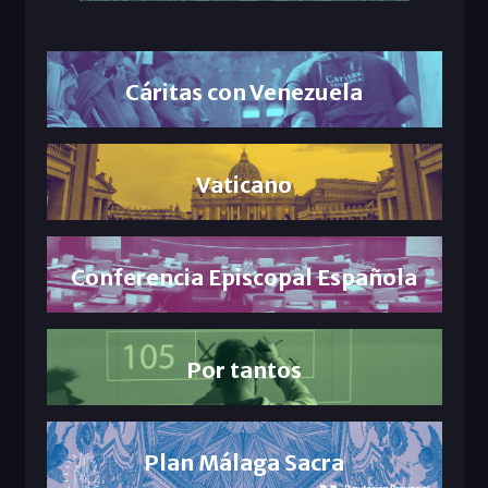
Cáritas con Venezuela
Vaticano
Conferencia Episcopal Española
Por tantos
Plan Málaga Sacra