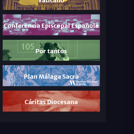
Conferencia Episcopal Española
Por tantos
Plan Málaga Sacra
Cáritas Diocesana