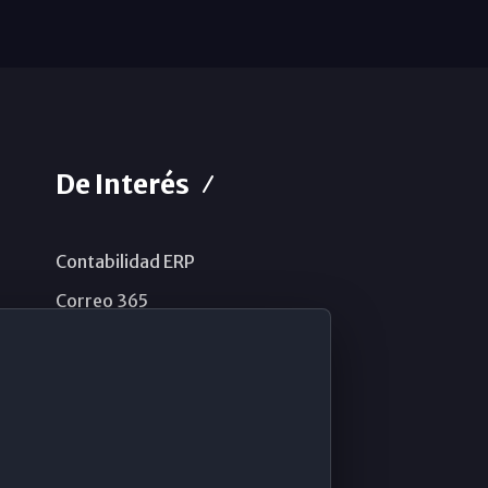
De Interés
Contabilidad ERP
Correo 365
Sistema de información
Aviso legal
Política de privacidad
Política de cookies