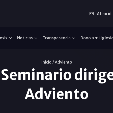
Atención
esis
Noticias
Transparencia
Dono a mi Iglesi
Inicio /
Adviento
l Seminario dirige
Adviento