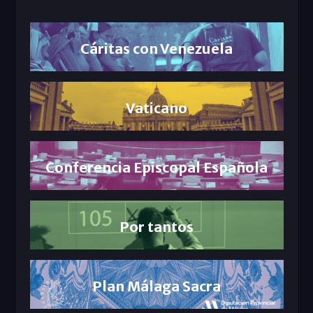
Cáritas con Venezuela
Vaticano
Conferencia Episcopal Española
Por tantos
Plan Málaga Sacra