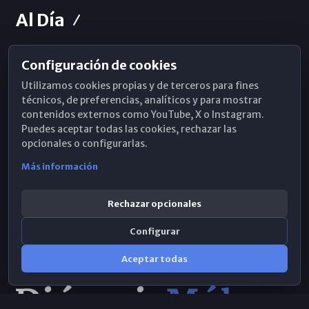
Al Día
Configuración de cookies
Horarios de Misa
Utilizamos cookies propias y de terceros para fines
Hemeroteca
técnicos, de preferencias, analíticos y para mostrar
contenidos externos como YouTube, X o Instagram.
WhatsApp
Puedes aceptar todas las cookies, rechazar las
opcionales o configurarlas.
Más información
Rechazar opcionales
Configurar
Aceptar todas