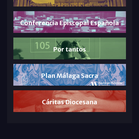
Conferencia Episcopal Española
Por tantos
Plan Málaga Sacra
Cáritas Diocesana