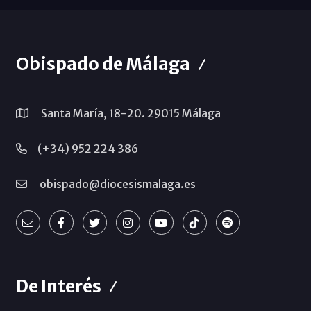
Obispado de Málaga
Santa María, 18-20. 29015 Málaga
(+34) 952 224 386
obispado@diocesismalaga.es
De Interés