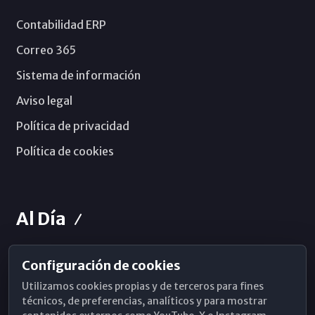
Contabilidad ERP
Correo 365
Sistema de información
Aviso legal
Política de privacidad
Política de cookies
Al Día
Configuración de cookies
Horarios de Misa
Utilizamos cookies propias y de terceros para fines
Hemeroteca
técnicos, de preferencias, analíticos y para mostrar