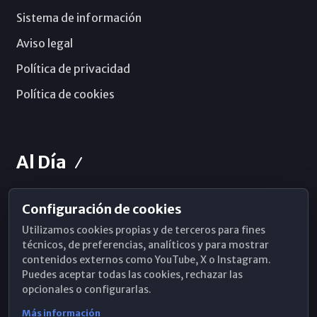
Sistema de información
Aviso legal
Política de privacidad
Política de cookies
Al Día
Configuración de cookies
Horarios de Misa
Utilizamos cookies propias y de terceros para fines
Hemeroteca
técnicos, de preferencias, analíticos y para mostrar
contenidos externos como YouTube, X o Instagram.
WhatsApp
Puedes aceptar todas las cookies, rechazar las
opcionales o configurarlas.
Más información