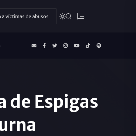
 a víctimas de abusos
a
a de Espigas
turna