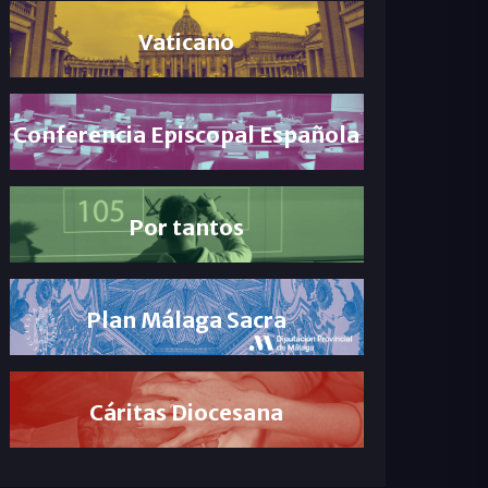
Vaticano
Conferencia Episcopal Española
Por tantos
Plan Málaga Sacra
Cáritas Diocesana