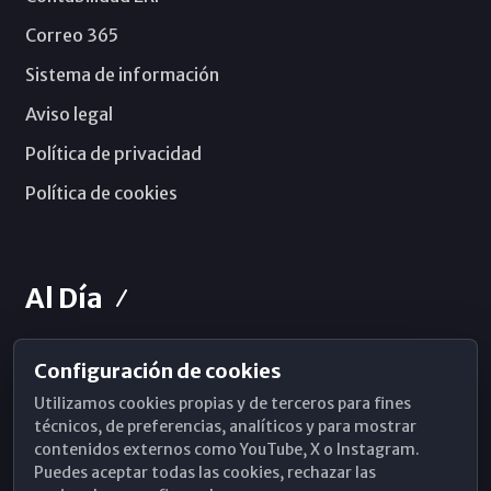
Correo 365
Sistema de información
Aviso legal
Política de privacidad
Política de cookies
Al Día
Configuración de cookies
Horarios de Misa
Utilizamos cookies propias y de terceros para fines
Hemeroteca
técnicos, de preferencias, analíticos y para mostrar
contenidos externos como YouTube, X o Instagram.
WhatsApp
Puedes aceptar todas las cookies, rechazar las