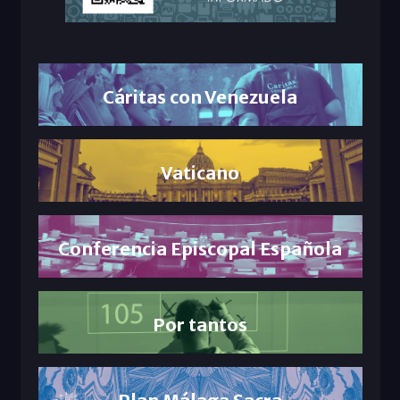
Cáritas con Venezuela
Vaticano
Conferencia Episcopal Española
Por tantos
Plan Málaga Sacra