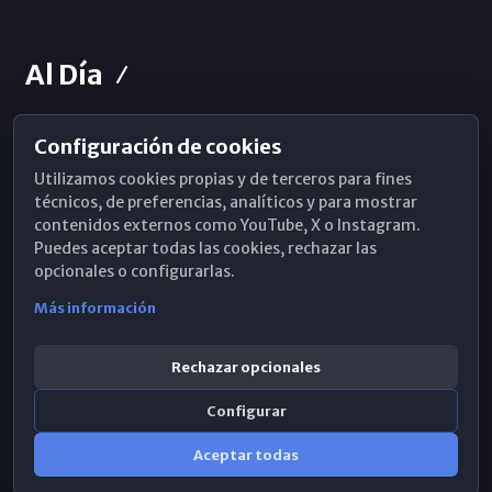
Al Día
Configuración de cookies
Horarios de Misa
Utilizamos cookies propias y de terceros para fines
Hemeroteca
técnicos, de preferencias, analíticos y para mostrar
contenidos externos como YouTube, X o Instagram.
WhatsApp
Puedes aceptar todas las cookies, rechazar las
opcionales o configurarlas.
Más información
Rechazar opcionales
Configurar
Aceptar todas