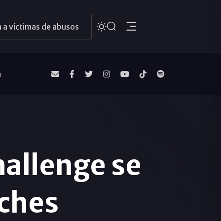
 a víctimas de abusos
a
hallenge se
iches