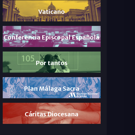
Vaticano
Conferencia Episcopal Española
Por tantos
Plan Málaga Sacra
Cáritas Diocesana