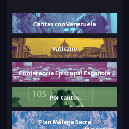
Cáritas con Venezuela
Vaticano
Conferencia Episcopal Española
Por tantos
Plan Málaga Sacra