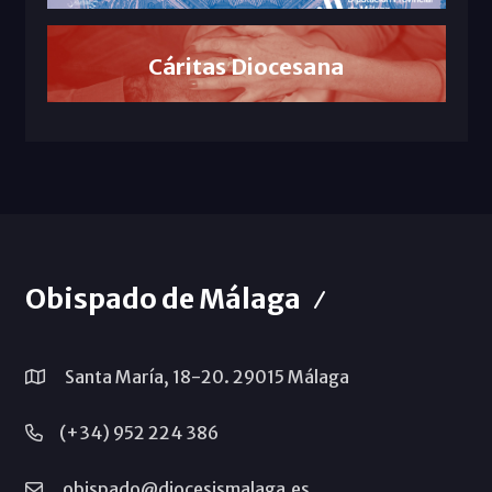
Cáritas Diocesana
Obispado de Málaga
Santa María, 18-20. 29015 Málaga
(+34) 952 224 386
obispado@diocesismalaga.es