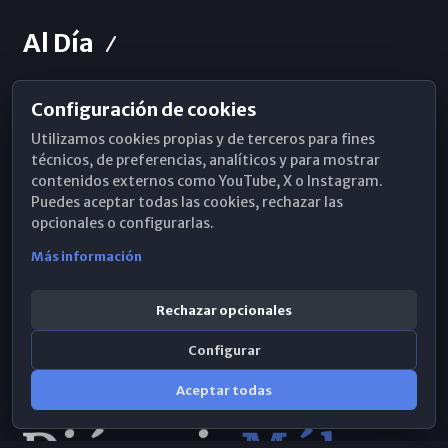
Al Día
Configuración de cookies
Horarios de Misa
Utilizamos cookies propias y de terceros para fines
Hemeroteca
técnicos, de preferencias, analíticos y para mostrar
contenidos externos como YouTube, X o Instagram.
WhatsApp
Puedes aceptar todas las cookies, rechazar las
opcionales o configurarlas.
Más información
Rechazar opcionales
Configurar
Aceptar todas