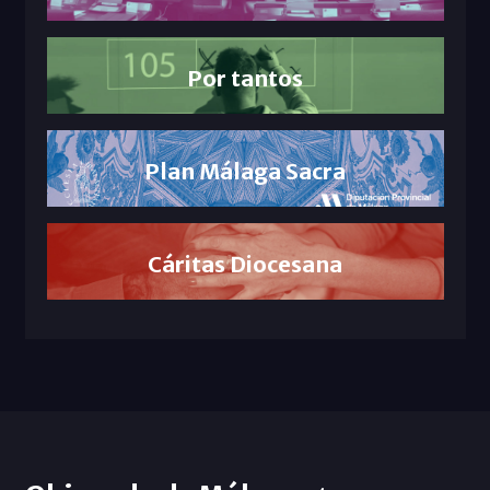
Por tantos
Plan Málaga Sacra
Cáritas Diocesana