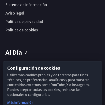
Sistema de información
Aviso legal
Política de privacidad
Política de cookies
Al Día
Configuración de cookies
Horarios de Misa
Utilizamos cookies propias y de terceros para fines
Hemeroteca
técnicos, de preferencias, analíticos y para mostrar
contenidos externos como YouTube, X o Instagram.
WhatsApp
Puedes aceptar todas las cookies, rechazar las
opcionales o configurarlas.
Más información