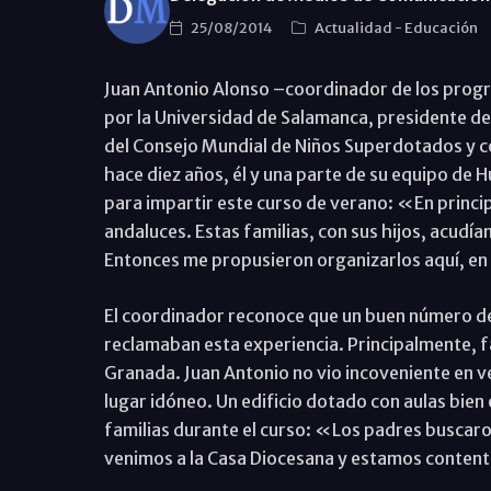
25/08/2014
Actualidad
-
Educación
Juan Antonio Alonso –coordinador de los progra
por la Universidad de Salamanca, presidente d
del Consejo Mundial de Niños Superdotados y co
hace diez años, él y una parte de su equipo de 
para impartir este curso de verano: «En principi
andaluces. Estas familias, con sus hijos, acudía
Entonces me propusieron organizarlos aquí, e
El coordinador reconoce que un buen número d
reclamaban esta experiencia. Principalmente, fa
Granada. Juan Antonio no vio incoveniente en ven
lugar idóneo. Un edificio dotado con aulas bie
familias durante el curso: «Los padres buscaro
venimos a la Casa Diocesana y estamos content