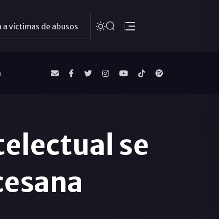
 a víctimas de abusos
a
telectual se
ocesana