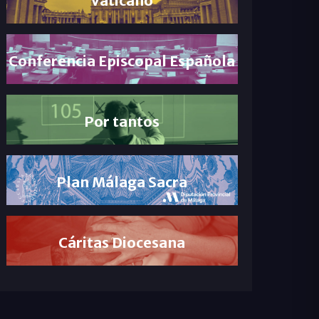
Conferencia Episcopal Española
Por tantos
Plan Málaga Sacra
Cáritas Diocesana