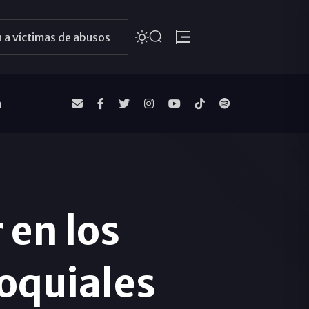
 a víctimas de abusos
a
 en los
oquiales