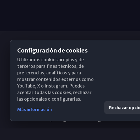
Configuración de cookies
Utilizamos cookies propias y de
Obispado de Málaga
terceros para fines técnicos, de
preferencias, analíticos y para
mostrar contenidos externos como
YouTube, X o Instagram. Puedes
Santa María, 18-20. 29015 Málaga
aceptar todas las cookies, rechazar
las opcionales o configurarlas.
(+34) 952 224 386
Rechazar opci
Más información
obispado@diocesismalaga.es