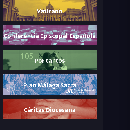
Vaticano
Conferencia Episcopal Española
Por tantos
Plan Málaga Sacra
Cáritas Diocesana