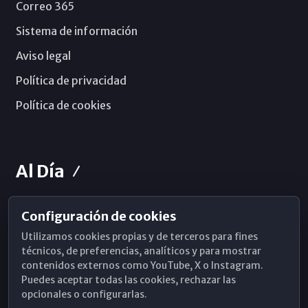
Correo 365
Sistema de información
Aviso legal
Política de privacidad
Política de cookies
Al Día
Configuración de cookies
Horarios de Misa
Utilizamos cookies propias y de terceros para fines
Hemeroteca
técnicos, de preferencias, analíticos y para mostrar
contenidos externos como YouTube, X o Instagram.
WhatsApp
Puedes aceptar todas las cookies, rechazar las
opcionales o configurarlas.