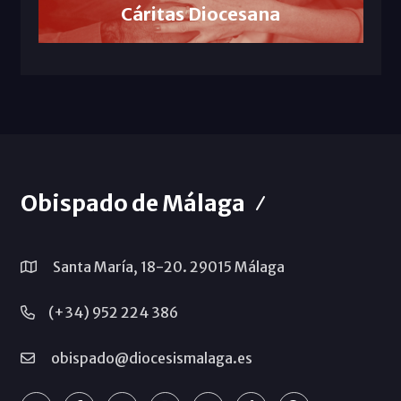
Cáritas Diocesana
Obispado de Málaga
Santa María, 18-20. 29015 Málaga
(+34) 952 224 386
obispado@diocesismalaga.es