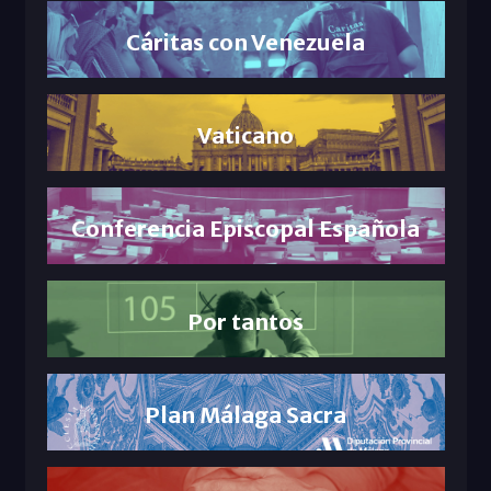
Cáritas con Venezuela
Vaticano
Conferencia Episcopal Española
Por tantos
Plan Málaga Sacra