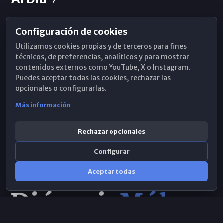
Configuración de cookies
Horarios de Misa
Utilizamos cookies propias y de terceros para fines
Hemeroteca
técnicos, de preferencias, analíticos y para mostrar
contenidos externos como YouTube, X o Instagram.
WhatsApp
Puedes aceptar todas las cookies, rechazar las
opcionales o configurarlas.
Más información
Rechazar opcionales
Configurar
Aceptar todas
Consulta IA
×