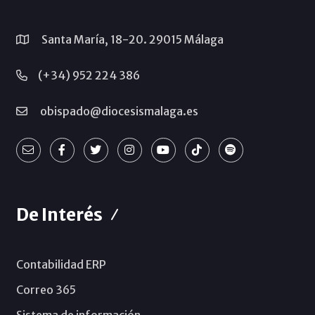
Santa María, 18-20. 29015 Málaga
(+34) 952 224 386
obispado@diocesismalaga.es
De Interés
Contabilidad ERP
Correo 365
Sistema de información