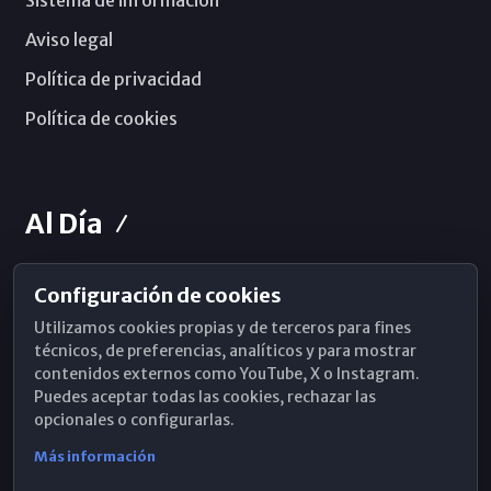
Aviso legal
Política de privacidad
Política de cookies
Al Día
Configuración de cookies
Horarios de Misa
Utilizamos cookies propias y de terceros para fines
Hemeroteca
técnicos, de preferencias, analíticos y para mostrar
contenidos externos como YouTube, X o Instagram.
WhatsApp
Puedes aceptar todas las cookies, rechazar las
opcionales o configurarlas.
Más información