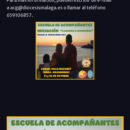
a acg@diocesismalaga.es o llamar al teléfono
659106857.