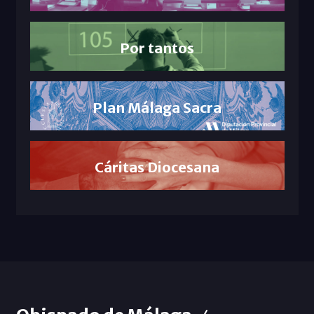
Por tantos
Plan Málaga Sacra
Cáritas Diocesana