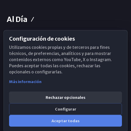
Al Día
Configuración de cookies
Horarios de Misa
Utilizamos cookies propias y de terceros para fines
Hemeroteca
técnicos, de preferencias, analíticos y para mostrar
contenidos externos como YouTube, X o Instagram.
WhatsApp
Puedes aceptar todas las cookies, rechazar las
opcionales o configurarlas.
Más información
Rechazar opcionales
Configurar
Aceptar todas