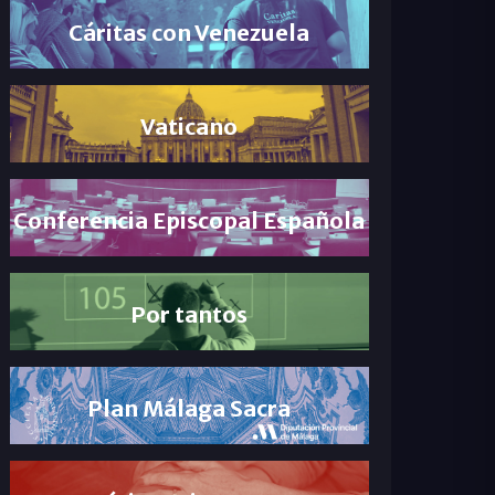
Cáritas con Venezuela
Vaticano
Conferencia Episcopal Española
Por tantos
Plan Málaga Sacra