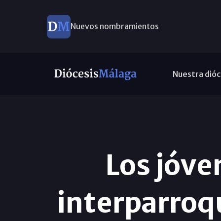
Nuevos nombramientos
Nuestra dióc
Los jóve
interparroqu