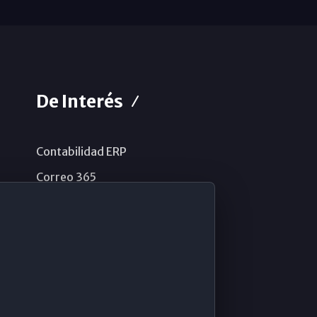
De Interés
Contabilidad ERP
Correo 365
Sistema de información
Aviso legal
Política de privacidad
Política de cookies