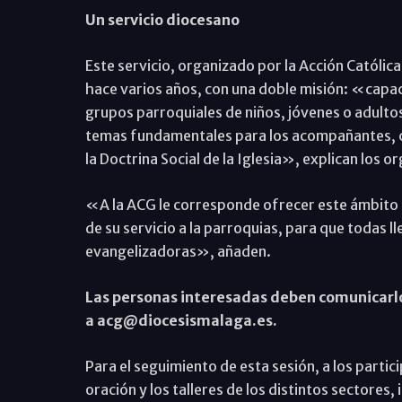
Un servicio diocesano
Este servicio, organizado por la Acción Católica
hace varios años, con una doble misión: «capac
grupos parroquiales de niños, jóvenes o adulto
temas fundamentales para los acompañantes, com
la Doctrina Social de la Iglesia», explican los o
«A la ACG le corresponde ofrecer este ámbito
de su servicio a la parroquias, para que todas l
evangelizadoras», añaden.
Las personas interesadas deben comunicarlo 
a acg@diocesismalaga.es.
Para el seguimiento de esta sesión, a los partic
oración y los talleres de los distintos sectores