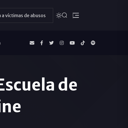
 a víctimas de abusos
a
 Escuela de
ine