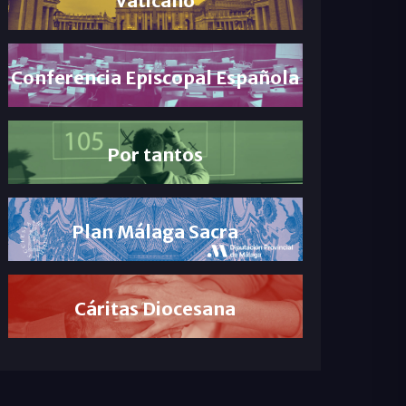
Conferencia Episcopal Española
Por tantos
Plan Málaga Sacra
Cáritas Diocesana