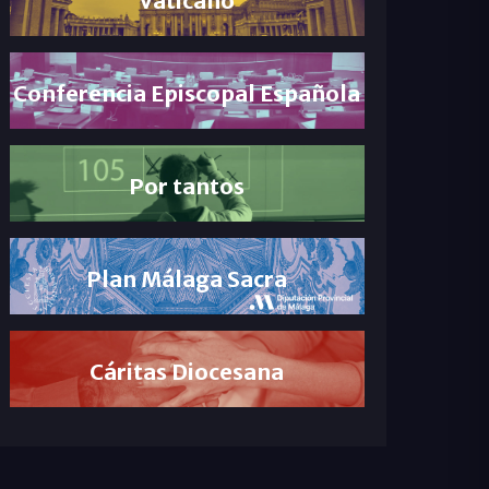
Conferencia Episcopal Española
Por tantos
Plan Málaga Sacra
Cáritas Diocesana