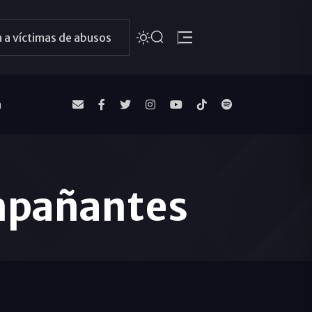
 a víctimas de abusos
a
mpañantes