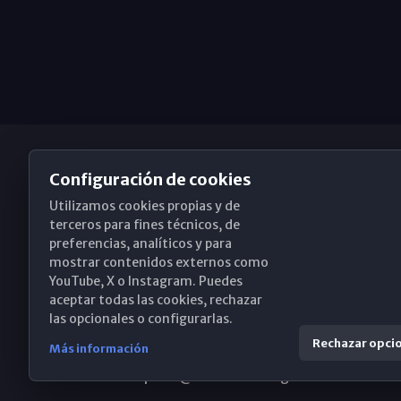
Configuración de cookies
Utilizamos cookies propias y de
Obispado de Málaga
terceros para fines técnicos, de
preferencias, analíticos y para
mostrar contenidos externos como
YouTube, X o Instagram. Puedes
Santa María, 18-20. 29015 Málaga
aceptar todas las cookies, rechazar
las opcionales o configurarlas.
(+34) 952 224 386
Rechazar opci
Más información
obispado@diocesismalaga.es