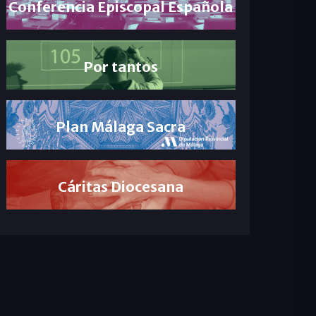
Conferencia Episcopal Española
Por tantos
Plan Málaga Sacra
Cáritas Diocesana